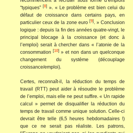
recommencent à recruter sous forme d’emplois
[
8
]
“typiques”
». « Le problème est bien celui du
défaut de croissance dans certains pays, en
[
9
]
particulier ceux de la zone euro
. » Conclusion
logique : depuis la fin des années quatre-vingt, le
principal blocage à la croissance (et donc à
l’emploi) serait à chercher dans « l’atonie de la
[
10
]
consommation
» et non dans un quelconque
changement du système (découplage
croissance/emploi).
Certes, reconnaît-il, la réduction du temps de
travail (RTT) peut aider à résoudre le problème
de l’emploi, mais elle ne peut suffire. « Un rapide
calcul » permet de disqualifier la réduction du
temps de travail comme unique solution. Celle-ci
devrait être telle (6,5 heures hebdomadaires !)
que ce ne serait pas réaliste. Les patrons,