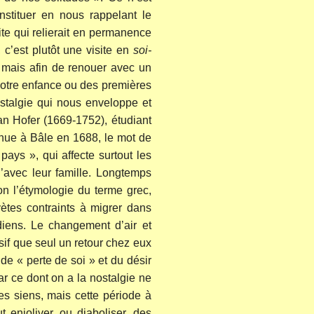
stituer en nous rappelant le
ite qui relierait en permanence
, c’est plutôt une visite en
soi-
 mais afin de renouer avec un
notre enfance ou des premières
stalgie qui nous enveloppe et
an Hofer (1669-1752), étudiant
nue à Bâle en 1688, le mot de
pays », qui affecte surtout les
’avec leur famille. Longtemps
lon l’étymologie du terme grec,
ètes contraints à migrer dans
iens. Le changement d’air et
sif que seul un retour chez eux
de « perte de soi » et du désir
ar ce dont on a la nostalgie ne
es siens, mais cette période à
t enjoliver, ou diaboliser, des