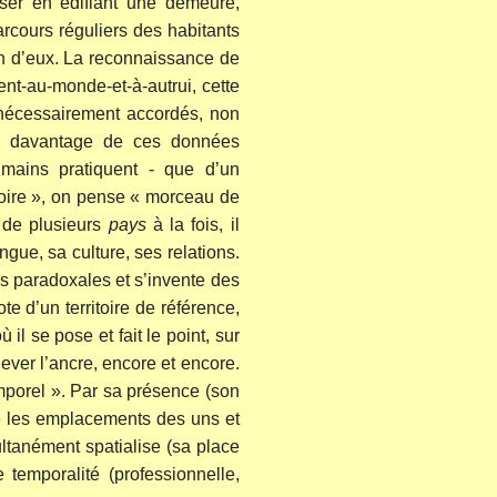
ser en édifiant une demeure,
rcours réguliers des habitants
 d’eux. La reconnaissance de
sent-au-monde-et-à-autrui, cette
 nécessairement accordés, non
ève davantage de ces données
umains pratiquent - que d’un
toire », on pense « morceau de
t de plusieurs
pays
à la fois, il
gue, sa culture, ses relations.
ies paradoxales et s’invente des
te d’un territoire de référence,
 il se pose et fait le point, sur
lever l’ancre, encore et encore.
emporel ». Par sa présence (son
nne les emplacements des uns et
multanément spatialise (sa place
 temporalité (professionnelle,