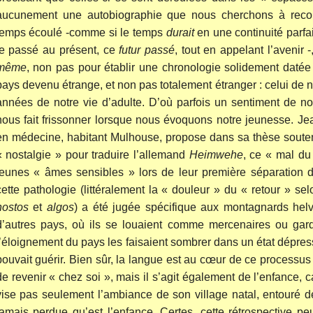
aucunement une autobiographie que nous cherchons à recon
temps écoulé -comme si le temps
durait
en une continuité parfa
le passé au présent, ce
futur passé
, tout en appelant l’avenir -
même
, non pas pour établir une chronologie solidement datée
pays devenu étrange, et non pas totalement étranger : celui de 
années de notre vie d’adulte. D’où parfois un sentiment de no
nous fait frissonner lorsque nous évoquons notre jeunesse. Je
en médecine, habitant Mulhouse, propose dans sa thèse soute
« nostalgie » pour traduire l’allemand
Heimwehe
, ce « mal du 
jeunes « âmes sensibles » lors de leur première séparation d
cette pathologie (littéralement la « douleur » du « retour » se
nostos
et
algos
) a été jugée spécifique aux montagnards helv
d’autres pays, où ils se louaient comme mercenaires ou gard
l’éloignement du pays les faisaient sombrer dans un état dépres
pouvait guérir. Bien sûr, la langue est au cœur de ce processus 
de revenir « chez soi », mais il s’agit également de l’enfance, c
vise pas seulement l’ambiance de son village natal, entouré d
jamais perdue qu’est l’enfance. Certes, cette rétrospective peu