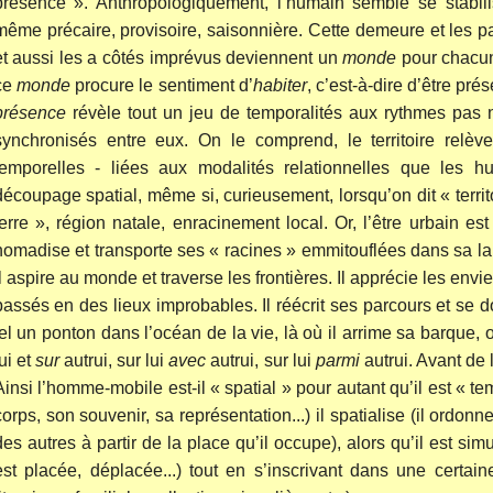
présence ». Anthropologiquement, l’humain semble se stabili
même précaire, provisoire, saisonnière. Cette demeure et les pa
et aussi les a côtés imprévus deviennent un
monde
pour chacun
ce
monde
procure le sentiment d’
habiter
, c’est-à-dire d’être pré
présence
révèle tout un jeu de temporalités aux rythmes pas
synchronisés entre eux. On le comprend, le territoire rel
temporelles - liées aux modalités relationnelles que les h
découpage spatial, même si, curieusement, lorsqu’on dit « terri
terre », région natale, enracinement local. Or, l’être urbain es
nomadise et transporte ses « racines » emmitouflées dans sa lan
Il aspire au monde et traverse les frontières. Il apprécie les env
passés en des lieux improbables. Il réécrit ses parcours et se do
tel un ponton dans l’océan de la vie, là où il arrime sa barque, où
lui et
sur
autrui, sur lui
avec
autrui, sur lui
parmi
autrui. Avant de 
Ainsi l’homme-mobile est-il « spatial » pour autant qu’il est « t
corps, son souvenir, sa représentation...) il spatialise (il ordo
des autres à partir de la place qu’il occupe), alors qu’il est si
est placée, déplacée...) tout en s’inscrivant dans une certaine