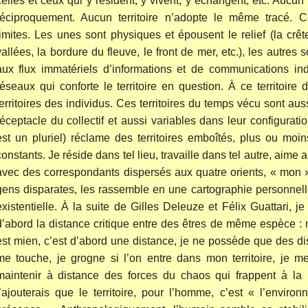
celles et ceux qui y résident, y vivent, y échangent, etc. Aucun t
réciproquement. Aucun territoire n’adopte le même tracé. C
limites. Les unes sont physiques et épousent le relief (la cr
vallées, la bordure du fleuve, le front de mer, etc.), les autres
aux flux immatériels d’informations et de communications ind
réseaux qui conforte le territoire en question. À ce territoire 
territoires des individus. Ces territoires du temps vécu sont aus
réceptacle du collectif et aussi variables dans leur configuration.
est un pluriel) réclame des territoires emboîtés, plus ou moi
constants. Je réside dans tel lieu, travaille dans tel autre, aime a
avec des correspondants dispersés aux quatre orients, « mon » t
gens disparates, les rassemble en une cartographie personnell
existentielle. À la suite de Gilles Deleuze et Félix Guattari, je d
d’abord la distance critique entre des êtres de même espèce :
est mien, c’est d’abord une distance, je ne possède que des d
me touche, je grogne si l’on entre dans mon territoire, je me
maintenir à distance des forces du chaos qui frappent à la 
j’ajouterais que le territoire, pour l’homme, c’est « l’envir