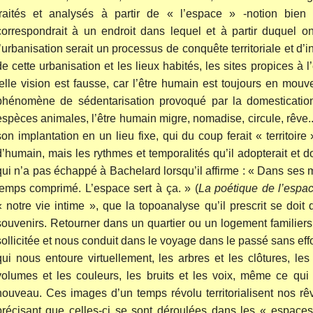
traités et analysés à partir de « l’espace » -notion bien d
correspondrait à un endroit dans lequel et à partir duquel on
l’urbanisation serait un processus de conquête territoriale et d’inst
de cette urbanisation et les lieux habités, les sites propices à l
telle vision est fausse, car l’être humain est toujours en mo
phénomène de sédentarisation provoqué par la domestication
espèces animales, l’être humain migre, nomadise, circule, rêve.
son implantation en un lieu fixe, qui du coup ferait « territoire
d’humain, mais les rythmes et temporalités qu’il adopterait et d
qui n’a pas échappé à Bachelard lorsqu’il affirme : « Dans ses mi
temps comprimé. L’espace sert à ça. » (
La poétique de l’espa
« notre vie intime », que la topoanalyse qu’il prescrit se doit
souvenirs. Retourner dans un quartier ou un logement familiers,
sollicitée et nous conduit dans le voyage dans le passé sans eff
qui nous entoure virtuellement, les arbres et les clôtures, le
volumes et les couleurs, les bruits et les voix, même ce qui 
nouveau. Ces images d’un temps révolu territorialisent nos rê
précisant que celles-ci se sont déroulées dans les « espaces