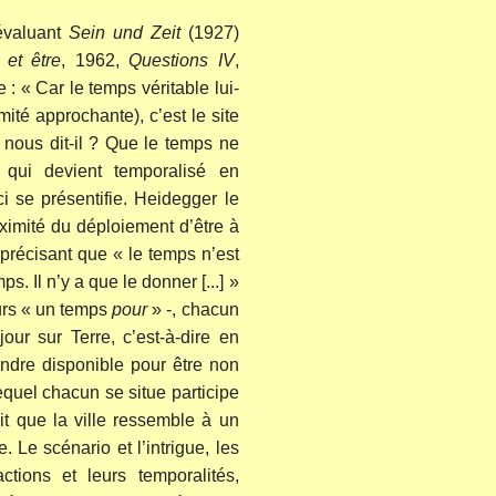
éévaluant
Sein und Zeit
(1927)
et être
, 1962,
Questions IV
,
 : « Car le temps véritable lui-
ité approchante), c’est le site
 nous dit-il ? Que le temps ne
 qui devient temporalisé en
ci se présentifie. Heidegger le
oximité du déploiement d’être à
en précisant que « le temps n’est
. Il n’y a que le donner [...] »
urs « un temps
pour
» -, chacun
ur sur Terre, c’est-à-dire en
endre disponible pour être non
equel chacun se situe participe
t que la ville ressemble à un
e. Le scénario et l’intrigue, les
ctions et leurs temporalités,