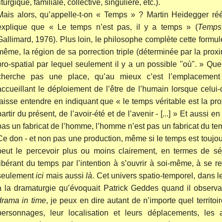
iturgique, familiale, collective, singulière, etc.).
Mais alors, qu’appelle-t-on « Temps » ? Martin Heidegger r
explique que « Le temps n’est pas, il y a temps » (
Temps 
Gallimard, 1976). Plus loin, le philosophe complète cette formule
même, la région de sa porrection triple (déterminée par la proxim
pro-spatial par lequel seulement il y a un possible "où". » Que
cherche pas une place, qu’au mieux c’est l’emplacement
accueillant le déploiement de l’être de l’humain lorsque celui-
laisse entendre en indiquant que « le temps véritable est la pr
partir du présent, de l’avoir-été et de l’avenir - [...] » Et aussi 
pas un fabricat de l’homme, l’homme n’est pas un fabricat du temps
Ce don - et non pas une production, même si le temps est toujo
peut le percevoir plus ou moins clairement, en termes de séjo
libérant du temps par l’intention à s’ouvrir à soi-même, à se r
seulement
ici
mais aussi
là
. Cet univers spatio-temporel, dans l
a la dramaturgie qu’évoquait Patrick Geddes quand il observai
drama in time
, je peux en dire autant de n’importe quel territoir
personnages, leur localisation et leurs déplacements, les a