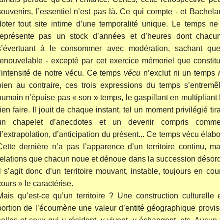
souvenirs, l’essentiel n’est pas là. Ce qui compte - et Bachela
doter tout site intime d’une temporalité unique. Le temps ne 
représente pas un stock d’années et d’heures dont chacun 
s’évertuant à le consommer avec modération, sachant qu
renouvelable - excepté par cet exercice mémoriel que constitu
l’intensité de notre vécu. Ce temps
vécu
n’exclut ni un temps
bien au contraire, ces trois expressions du temps s’entremêle
humain n’épuise pas « son » temps, le gaspillant en multipliant l
rien faire. Il jouit de chaque instant, tel un moment privilégié t
un chapelet d’anecdotes et un devenir compris comme
d’extrapolation, d’anticipation du présent... Ce temps vécu élabo
Cette dernière n’a pas l’apparence d’un territoire continu, 
relations que chacun noue et dénoue dans la succession désord
Il s’agit donc d’un territoire mouvant, instable, toujours en c
cours » le caractérise.
Mais qu’est-ce qu’un territoire ? Une construction culturelle
portion de l’écoumène une valeur d’entité géographique provis