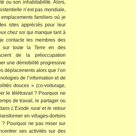
té ou son inhabitabilité. Alors,
stentielle n’est pas mondiale,
es emplacements familiers où je
es sites appréciés pour leur
meux
chez soi
qui manque tant à
 je contacte les membres des
 sur toute la Terre en des
nscient de la préoccupation
ner une démobilité progressive
les déplacements alors que l’on
nologies de l’information et de
lités douces » (co-voiturage,
er le télétravail ? Pourquoi ne
mps de travail, le partager ou
e dans
L’Exode rural et le retour
transformer en villages-dortoirs
le ? Pourquoi ne pas miser sur
ncentrer ses activités sur des