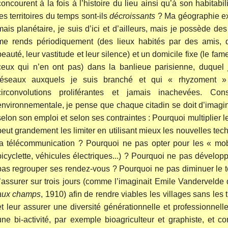
concourent à la fois à l’histoire du lieu ainsi qu’à son habitabili
les territoires du temps sont-ils
décroissants
? Ma géographie exi
mais planétaire, je suis d’ici et d’ailleurs, mais je possède d
me rends périodiquement (des lieux habités par des amis, d
beauté, leur vastitude et leur silence) et un domicile fixe (le fa
ceux qui n’en ont pas) dans la banlieue parisienne, duquel
réseaux auxquels je suis branché et qui « rhyzoment »
circonvolutions proliférantes et jamais inachevées. Co
environnementale, je pense que chaque citadin se doit d’imagi
selon son emploi et selon ses contraintes : Pourquoi multiplier 
peut grandement les limiter en utilisant mieux les nouvelles tech
la télécommunication ? Pourquoi ne pas opter pour les « mobi
bicyclette, véhicules électriques...) ? Pourquoi ne pas développ
pas regrouper ses rendez-vous ? Pourquoi ne pas diminuer le te
l’assurer sur trois jours (comme l’imaginait Emile Vanderveld
aux champs
, 1910) afin de rendre viables les villages sans les 
et leur assurer une diversité générationnelle et professionnel
une bi-activité, par exemple bioagriculteur et graphiste, et co