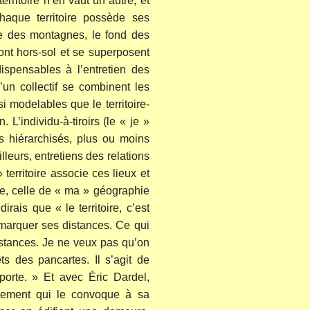
erritoire n’en vaut un autre, et
haque territoire possède ses
ête des montagnes, le fond des
 sont hors-sol et se superposent
ispensables à l’entretien des
d’un collectif se combinent les
si modelables que le territoire-
 L’individu-à-tiroirs (le « je »
ns hiérarchisés, plus ou moins
illeurs, entretiens des relations
erritoire associe ces lieux et
e, celle de « ma » géographie
irais que « le territoire, c’est
 marquer ses distances. Ce qui
istances. Je ne veux pas qu’on
ts des pancartes. Il s’agit de
porte. » Et avec Éric Dardel,
onnement qui le convoque à sa