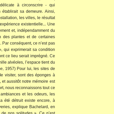
élicate à circonscrire - qui
 établirait sa demeure. Ainsi,
allation, les villes, le résultat
’expérience existentielle... Une
uvement et, indépendamment du
 des plantes et de certaines
.. Par conséquent, ce n’est pas
 », qui exprimerait sa condition
ont ce lieu serait imprégné. Ce
lle alvéoles, l’espace tient du
ce
, 1957) Pour lui, les sites de
 de visiter, sont des éponges à
 et aussitôt notre mémoire est
ort, nous reconnaissons tout ce
s ambiances et les odeurs, les
a été détruit existe encore, à
veries, explique Bachelard, en
 de nos solitudes ». Ce n’est