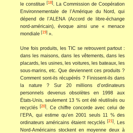
[
18
]
le constitue
. La Commission de Coopération
Environnementale de l’Amérique du Nord, qui
dépend de l’ALENA (Accord de libre-échange
nord-américain), évoque ainsi une « menace
[
19
]
mondiale
».
Une fois produits, les TIC se retrouvent partout :
dans les maisons, dans les vêtements, dans les
placards, les usines, les voitures, les bateaux, les
sous-marins, etc. Que deviennent ces produits ?
Comment sont-ils récupérés ? Finissent-ils dans
la nature ? Sur 20 millions d’ordinateurs
personnels devenus obsolètes en 1998 aux
États-Unis, seulement 13 % ont été réutilisés ou
[
20
]
recyclés
. Ce chiffre concorde avec celui de
l’EPA, qui estime qu’en 2001 seuls 11 % des
[
21
]
ordinateurs américains étaient recyclés
. Les
Nord-Américains stockent en moyenne deux à